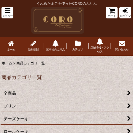
うねめたまごを使ったCOROのぷりん
メニュー
カート
ログイン
店舗情報・アク
ホーム
新規登録
三本柱のぷりん
カテゴリ
問い合わせ
セス
ホーム
>
商品カテゴリ一覧
商品カテゴリ一覧
全商品
プリン
チーズケーキ
ロールケーキ