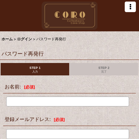
ホーム
>
ログイン
>
パスワード再発行
パスワード再発行
STEP 1
STEP 2
入力
完了
お名前
:
[
必須
]
登録メールアドレス
:
[
必須
]